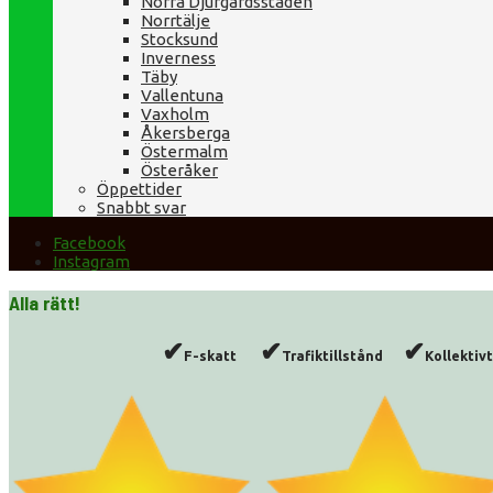
Norra Djurgårdsstaden
Norrtälje
Stocksund
Inverness
Täby
Vallentuna
Vaxholm
Åkersberga
Östermalm
Österåker
Öppettider
Snabbt svar
Facebook
Instagram
Alla rätt!
✔
✔
✔
F-skatt
Trafiktillstånd
Kollekti