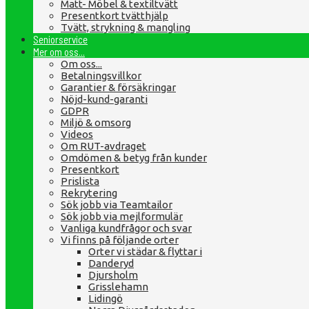
Matt- Möbel & textiltvätt
Presentkort tvätthjälp
Tvätt, strykning & mangling
Seniorservice
Mer om oss...
Om oss...
Betalningsvillkor
Garantier & försäkringar
Nöjd-kund-garanti
GDPR
Miljö & omsorg
Videos
Om RUT-avdraget
Omdömen & betyg från kunder
Presentkort
Prislista
Rekrytering
Sök jobb via Teamtailor
Sök jobb via mejlformulär
Vanliga kundfrågor och svar
Vi finns på följande orter
Orter vi städar & flyttar i
Danderyd
Djursholm
Grisslehamn
Lidingö