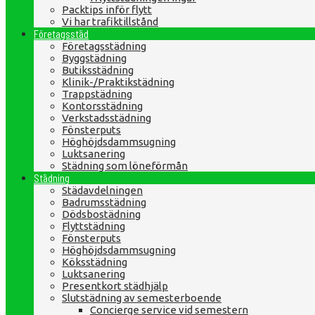
Packtips inför flytt
Vi har trafiktillstånd
Företagsstäd
Företagsstädning
Byggstädning
Butiksstädning
Klinik-/Praktikstädning
Trappstädning
Kontorsstädning
Verkstadsstädning
Fönsterputs
Höghöjdsdammsugning
Luktsanering
Städning som löneförmån
Städning
Städavdelningen
Badrumsstädning
Dödsbostädning
Flyttstädning
Fönsterputs
Höghöjdsdammsugning
Köksstädning
Luktsanering
Presentkort städhjälp
Slutstädning av semesterboende
Concierge service vid semestern