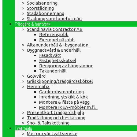
Socialsanering
Storstädning
Städabonnemang
Städning som löneförmån
Trädgård & hantverk
Scandinavia Contractor AB
Referensjobb
Exempel på jobb
Altanunderhåll & -byggnation
Byggnadsvård & underhåll
Fasadtvätt
Fastighetsskötsel
Rengöring av hängrännor
Takunderhåll
Golvvård
Gräsklippning/trädgårdsskötsel
Hemmafix
Garderobsmontering
Inredning, ytskikt & kök
Montera & fästa på vägg
Montera IKEA-möbler m.fl...
Presentkort trädgårdshjälp
Trädfällning och beskärning
Snö- & Takskottning
Tvätthjälp
Mer om vår tvättservice