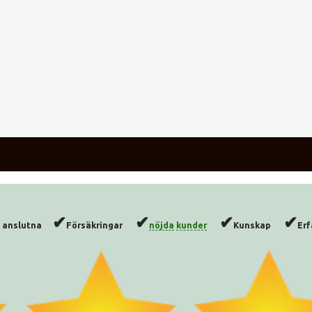
✔
✔
✔
✔
vt anslutna
Försäkringar
nöjda
kunder
Kunskap
Er