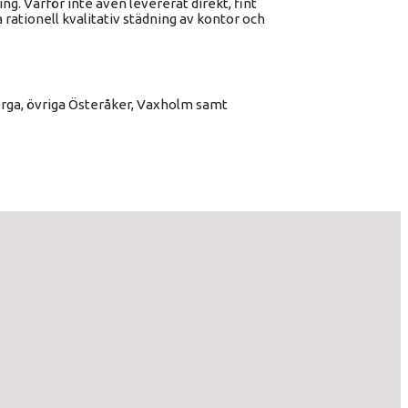
ning. Varför inte även levererat direkt, fint
a rationell kvalitativ städning av kontor och
berga, övriga Österåker, Vaxholm samt