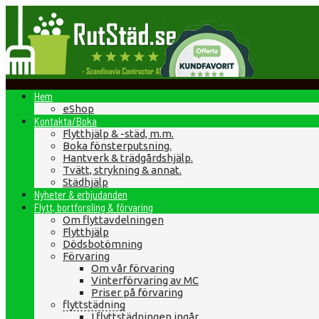
Hem
eShop
Kontakta/Boka
Flytthjälp & -städ, m.m.
Boka fönsterputsning.
Hantverk & trädgårdshjälp.
Tvätt, strykning & annat.
Städhjälp
Nyheter & erbjudanden
Flytt, bortforsling & förvaring
Om flyttavdelningen
Flytthjälp
Dödsbotömning
Förvaring
Om vår förvaring
Vinterförvaring av MC
Priser på förvaring
flyttstädning
I flyttstädningen ingår