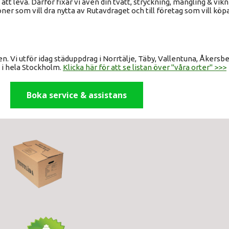
ätt att leva. Därför fixar vi även din tvätt, stryckning, mangling & vik
oner som vill dra nytta av Rutavdraget och till företag som vill köp
. Vi utför idag städuppdrag i Norrtälje, Täby, Vallentuna, Åkers
 i hela Stockholm.
Klicka här för att se listan över "våra orter" >>>
Boka service & assistans