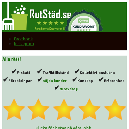
Facebook
Instagram
Alla rätt!
✔
✔
✔
F-skatt
Trafiktillstånd
Kollektivt anslutna
✔
✔
✔
✔
Försäkringar
nöjda
kunder
Kunskap
Erfarenhet
✔
rutavdrag
Klicka för betyg på våra jobb...