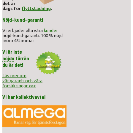
det är
dags för
flyttstädning
.
Nöjd-kund-garanti
Vi erbjuder alla våra
kunder
nöjd-kund-garanti. 100 % nöjd
inom 48timmar
Vi är inte
nöjda
förrän
du är det!
Läs mer om
vår garanti och våra
försäkringar >>>
Vi har kollektivavtal