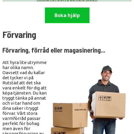
Boka hjälp
Förvaring
Förvaring, förråd eller magasinering...
Att hyra lite utrymme
har olika namn.
Oavsett vad du kallar
det tycker vi på
Rutstäd att det ska
vara enkelt för dig att
köpa tjänsten. Du kan
tryggt tänka på annat
och vi tar hand om
dina saker i tryggt
förvar. Vårt stora
varmförråd passar
perfekt för bohag
men även för
säsongsförvaring av